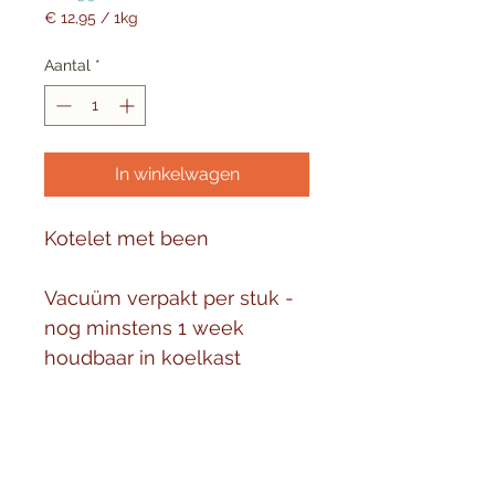
€ 12,95
/
1kg
€ 12,95
per
Aantal
*
1
Kilogram
In winkelwagen
Kotelet met been
Vacuüm verpakt per stuk - 
nog minstens 1 week 
houdbaar in koelkast
Variatie in gewicht is 
mogelijk - ongeveer 200 g 
per stuk