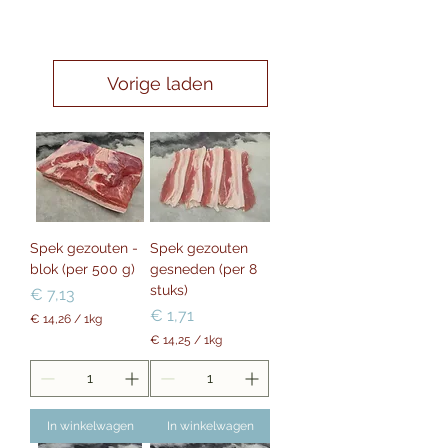
Vorige laden
Spek gezouten -
Spek gezouten
blok (per 500 g)
gesneden (per 8
stuks)
Prijs
€ 7,13
Prijs
€ 1,71
€ 14,26
/
1kg
€
€ 14,25
/
1kg
€
1
4
1
,
4
2
,
In winkelwagen
In winkelwagen
6
2
p